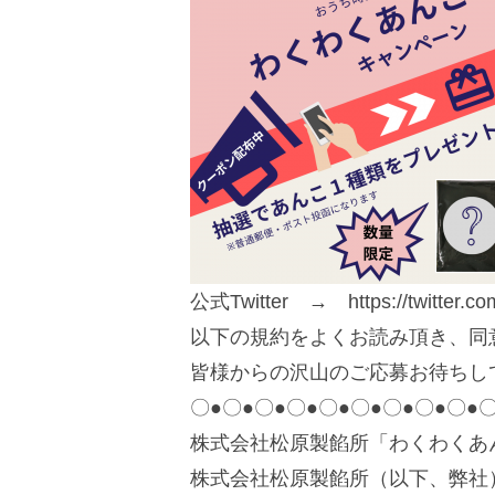
公式Twitter → https://twitter.c
以下の規約をよくお読み頂き、同
皆様からの沢山のご応募お待ちし
〇●〇●〇●〇●〇●〇●〇●〇●〇●〇
株式会社松原製餡所「わくわくあ
株式会社松原製餡所（以下、弊社