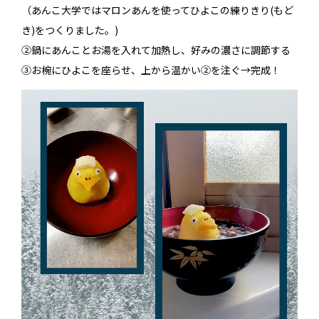
（あんこ大学ではマロンあんを使ってひよこの練りきり(もど
き)をつくりました。)
②鍋にあんことお湯を入れて加熱し、好みの濃さに調節する
③お椀にひよこを座らせ、上から温かい②を注ぐ→完成！
動
画
プ
レ
ー
ヤ
ー