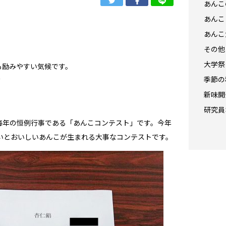
あんこ
あんこ
あんこ
その他
大学祭
も励みやすい気候です。
季節の
？
新味開
研究員
毎年の恒例行事である「あんこコンテスト」です。今年
笑いとおいしいあんこが生まれる大事なコンテストです。