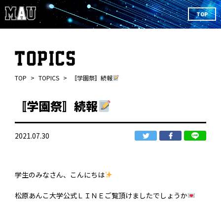
TOP
TOP
TOPICS
〚学園祭〛続報
〚学園祭〛続報
2021.07.30
学生のみなさん、こんにちは
松原あんこ大学公式ＬＩＮＥご覧頂けましたでしょうか