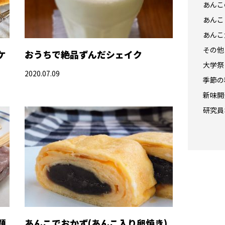
あんこ
あんこ
あんこ
その他
ケ
おうちで絶品ずんだシェイク
大学祭
2020.07.09
季節の
新味開
研究員
題
あんこでおかず(あんこ入り卵焼き)